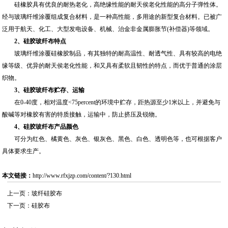
硅橡胶具有优良的耐热老化，高绝缘性能的耐天侯老化性能的高分子弹性体。
经与玻璃纤维涂覆组成复合材料，是一种高性能，多用途的新型复合材料。已被广
泛用于航天、化工、大型发电设备、机械、治金非金属膨胀节(补偿器)等领域。
2、硅胶玻纤布特点
玻璃纤维涂覆硅橡胶制品，有其独特的耐高温性、耐透气性、具有较高的电绝
缘等级、优异的耐天侯老化性能，和又具有柔软且韧性的特点，而优于普通的涂层
织物。
3、硅胶玻纤布贮存、运输
在0-40度，相对温度<75percent的环境中贮存，距热源至少1米以上，并避免与
酸碱等对橡胶有害的特质接触，运输中，防止挤压及锐物。
4、硅胶玻纤布产品颜色
可分为红色、橘黄色、灰色、银灰色、黑色、白色、透明色等，也可根据客户
具体要求生产。
本文链接：
http://www.rfxjzp.com/content/?130.html
上一页：
玻纤硅胶布
下一页：
硅胶布