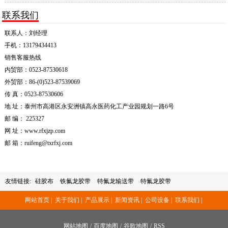
联系我们
联系人：刘经理
手机：13179434413
销售客服热线
内贸部：0523-87530618
外贸部：86-(0)523-87539069
传 真：0523-87530606
地 址：泰州市高港区永安洲镇高永医药化工产业园规划一路6号
邮 编： 225327
网 址：www.rfxjzp.com
邮 箱：ruifeng@txrfxj.com
友情链接:
硅胶布
铁氟龙胶带
特氟龙输送带
特氟龙胶带
网站首页 |
关于我们 |
产品展示 |
新闻资讯 |
公司设备 |
联系我们 |
网站地图
/
百度地图
/
谷歌地图
/
RSS